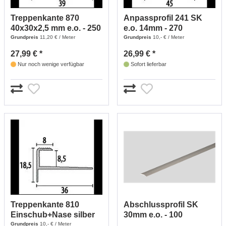
Treppenkante 870
Anpassprofil 241 SK
40x30x2,5 mm e.o. - 250
e.o. 14mm - 270
(edelstahl Optik)
(edelstahl Optik)
Grundpreis
11,20 € / Meter
Grundpreis
10,- € / Meter
27,99 € *
26,99 € *
Nur noch wenige verfügbar
Sofort lieferbar
Treppenkante 810
Abschlussprofil SK
Einschub+Nase silber
30mm e.o. - 100
8,5mm - 250 (silber)
(edelstahl Optik)
Grundpreis
10,- € / Meter