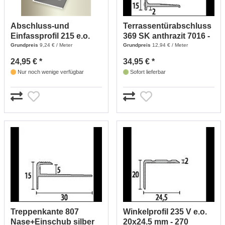
Abschluss-und
Terrassentürabschluss
Einfassprofil 215 e.o.
369 SK anthrazit 7016 -
14-15,2 - 270 (edelstahl
270 (Anthrazit)
Grundpreis
9,24 € / Meter
Grundpreis
12,94 € / Meter
Optik)
24,95 € *
34,95 € *
Nur noch wenige verfügbar
Sofort lieferbar
Treppenkante 807
Winkelprofil 235 V e.o.
Nase+Einschub silber
20x24.5 mm - 270