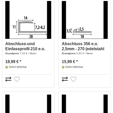
Abschluss-und
Abschluss 356 e.o.
Einfassprofil 210 e.o.
2,5mm - 270 (edelstahl
7,2-8,2 - 270 (edelstahl
Optik)
Grundpreis
7,03 € / Meter
Grundpreis
5,92 € / Meter
Optik)
18,99 € *
15,99 € *
Sofort lieferbar
Sofort lieferbar