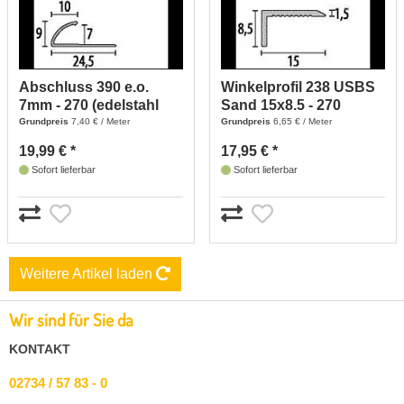
Abschluss 390 e.o.
Winkelprofil 238 USBS
7mm - 270 (edelstahl
Sand 15x8.5 - 270
Optik)
(Sand)
Grundpreis
7,40 € / Meter
Grundpreis
6,65 € / Meter
19,99 € *
17,95 € *
Sofort lieferbar
Sofort lieferbar
Weitere Artikel laden
Wir sind für Sie da
KONTAKT
02734 / 57 83 - 0