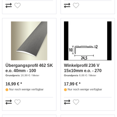
Übergangsprofil 462 SK
Winkelprofil 236 V
e.o. 40mm - 100
15x10mm e.o. - 270
(edelstahl Optik)
(edelstahl Optik)
Grundpreis
16,99 € / Meter
Grundpreis
6,66 € / Meter
16,99 € *
17,99 € *
Nur noch wenige verfügbar
Nur noch wenige verfügbar