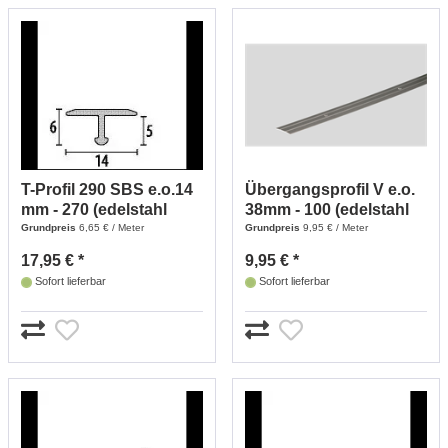
T-Profil 290 SBS e.o.14
Übergangsprofil V e.o.
mm - 270 (edelstahl
38mm - 100 (edelstahl
Optik)
Optik)
Grundpreis
6,65 € / Meter
Grundpreis
9,95 € / Meter
17,95 € *
9,95 € *
Sofort lieferbar
Sofort lieferbar