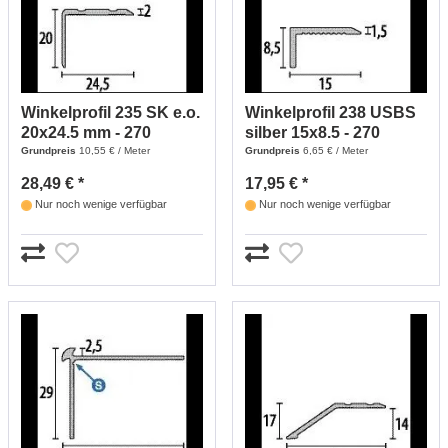
Winkelprofil 235 SK e.o.
Winkelprofil 238 USBS
20x24.5 mm - 270
silber 15x8.5 - 270
(edelstahl Optik)
(silber)
Grundpreis
10,55 € / Meter
Grundpreis
6,65 € / Meter
28,49 € *
17,95 € *
Nur noch wenige verfügbar
Nur noch wenige verfügbar