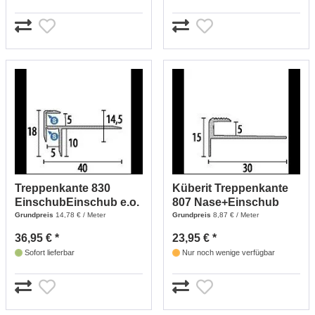
Treppenkante 830
Küberit Treppenkante
EinschubEinschub e.o.
807 Nase+Einschub
5 mm - 250 (edelstahl
e.o. 5 mm - 270
Grundpreis
14,78 € / Meter
Grundpreis
8,87 € / Meter
Optik)
(edelstahl Optik)
36,95 € *
23,95 € *
Sofort lieferbar
Nur noch wenige verfügbar