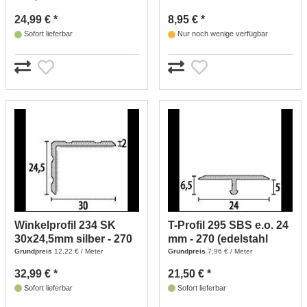
24,99 € *
8,95 € *
Sofort lieferbar
Nur noch wenige verfügbar
Winkelprofil 234 SK
T-Profil 295 SBS e.o. 24
30x24,5mm silber - 270
mm - 270 (edelstahl
(edelstahl Optik)
Optik)
Grundpreis
12,22 € / Meter
Grundpreis
7,96 € / Meter
32,99 € *
21,50 € *
Sofort lieferbar
Sofort lieferbar