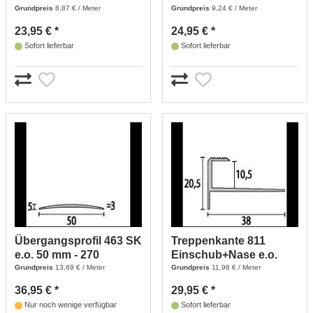
5mm (2,50 m)
(edelstahl Optik)
Grundpreis
8,87 € / Meter
Grundpreis
9,24 € / Meter
23,95 € *
24,95 € *
Sofort lieferbar
Sofort lieferbar
Übergangsprofil 463 SK
Treppenkante 811
e.o. 50 mm - 270
Einschub+Nase e.o.
(edelstahl Optik)
10,5 mm - 250 (edelstahl
Grundpreis
13,69 € / Meter
Grundpreis
11,98 € / Meter
Optik)
36,95 € *
29,95 € *
Nur noch wenige verfügbar
Sofort lieferbar