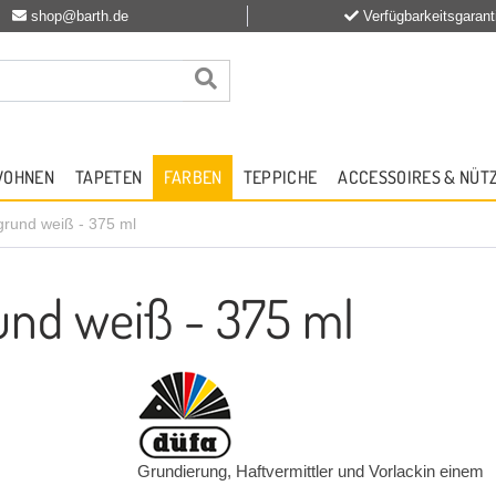
shop@barth.de
Verfügbarkeitsgarant
WOHNEN
TAPETEN
FARBEN
TEPPICHE
ACCESSOIRES & NÜT
grund weiß - 375 ml
und weiß - 375 ml
Grundierung, Haftvermittler und Vorlackin einem