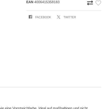
EAN
4006415358183
FACEBOOK
TWITTER
e eine Vorstreichfarbe. Ideal auf maßhaltigen und nicht