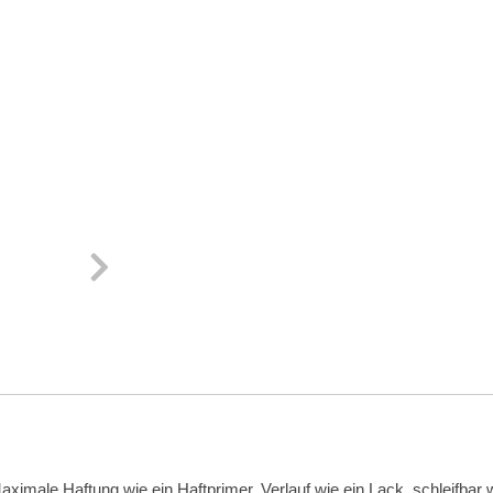
male Haftung wie ein Haftprimer, Verlauf wie ein Lack, schleifbar wi