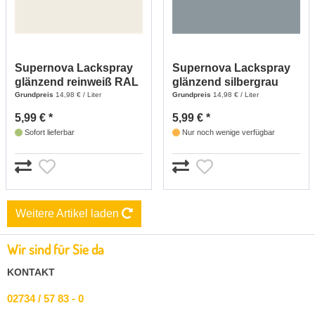
Supernova Lackspray
Supernova Lackspray
glänzend reinweiß RAL
glänzend silbergrau
9010 - 400 ml
RAL 7001 - 400 ml
Grundpreis
14,98 € / Liter
Grundpreis
14,98 € / Liter
5,99 € *
5,99 € *
Sofort lieferbar
Nur noch wenige verfügbar
Weitere Artikel laden
Wir sind für Sie da
KONTAKT
02734 / 57 83 - 0