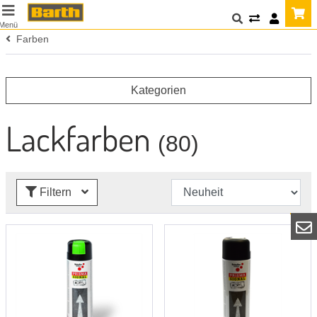
Menü
Farben
Kategorien
Lackfarben
(80)
Filtern