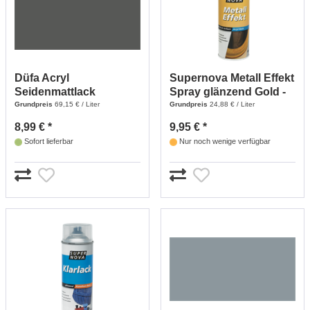
Düfa Acryl
Supernova Metall Effekt
Seidenmattlack
Spray glänzend Gold -
anthrazit - 125 ml
400 ml
Grundpreis
69,15 € / Liter
Grundpreis
24,88 € / Liter
8,99 € *
9,95 € *
Sofort lieferbar
Nur noch wenige verfügbar