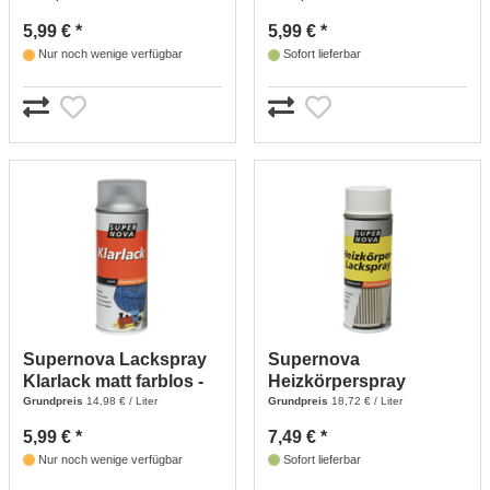
5,99 € *
5,99 € *
Nur noch wenige verfügbar
Sofort lieferbar
Supernova Lackspray
Supernova
Klarlack matt farblos -
Heizkörperspray
400 ml
reinweiß - 400 ml
Grundpreis
14,98 € / Liter
Grundpreis
18,72 € / Liter
5,99 € *
7,49 € *
Nur noch wenige verfügbar
Sofort lieferbar