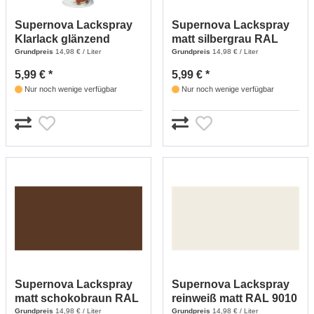
Supernova Lackspray
Supernova Lackspray
Klarlack glänzend
matt silbergrau RAL
farblos - 400 ml
7001 - 400 ml
Grundpreis
14,98 € / Liter
Grundpreis
14,98 € / Liter
5,99 € *
5,99 € *
Nur noch wenige verfügbar
Nur noch wenige verfügbar
Supernova Lackspray
Supernova Lackspray
matt schokobraun RAL
reinweiß matt RAL 9010
8017 - 400 ml
- 400 ml
Grundpreis
14,98 € / Liter
Grundpreis
14,98 € / Liter