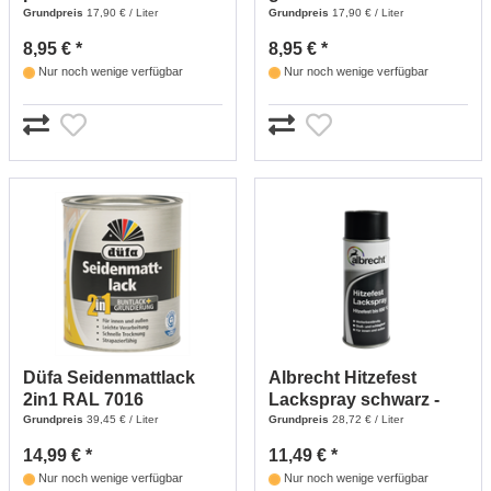
Grundpreis
17,90 € / Liter
Grundpreis
17,90 € / Liter
8,95 € *
8,95 € *
Nur noch wenige verfügbar
Nur noch wenige verfügbar
Düfa Seidenmattlack
Albrecht Hitzefest
2in1 RAL 7016
Lackspray schwarz -
Anthrazitgrau- 375 ml
400 ml
Grundpreis
39,45 € / Liter
Grundpreis
28,72 € / Liter
14,99 € *
11,49 € *
Nur noch wenige verfügbar
Nur noch wenige verfügbar