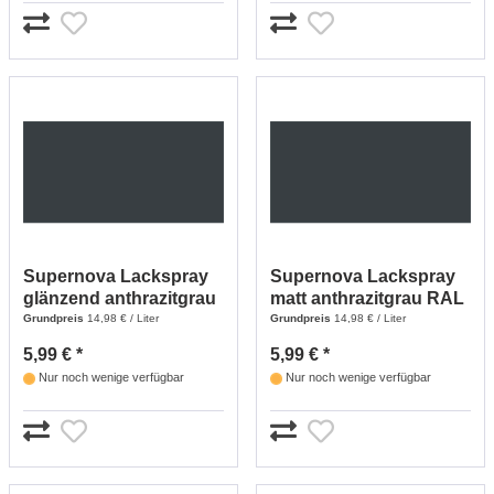
Supernova Lackspray
Supernova Lackspray
glänzend anthrazitgrau
matt anthrazitgrau RAL
RAL7016 - 400 ml
7016 - 400 ml
Grundpreis
14,98 € / Liter
Grundpreis
14,98 € / Liter
5,99 € *
5,99 € *
Nur noch wenige verfügbar
Nur noch wenige verfügbar