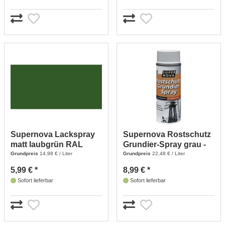
Supernova Lackspray
Supernova Rostschutz
matt laubgrün RAL
Grundier-Spray grau -
6002 - 400 ml
400 ml
Grundpreis
14,98 € / Liter
Grundpreis
22,48 € / Liter
5,99 € *
8,99 € *
Sofort lieferbar
Sofort lieferbar