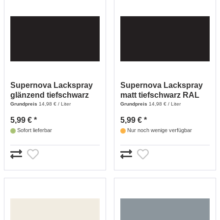
Supernova Lackspray
Supernova Lackspray
glänzend tiefschwarz
matt tiefschwarz RAL
RAL 9005 - 400 ml
9005 - 400 ml
Grundpreis
14,98 € / Liter
Grundpreis
14,98 € / Liter
5,99 € *
5,99 € *
Sofort lieferbar
Nur noch wenige verfügbar