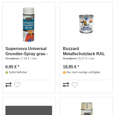
Supernova Universal
Buzzard
Grundier-Spray grau -
Metallschutzlack RAL
400 ml
7016 anthrazit - 750 ml
Grundpreis
17,38 € / Liter
Grundpreis
25,27 € / Liter
6,95 € *
18,95 € *
Sofort lieferbar
Nur noch wenige verfügbar