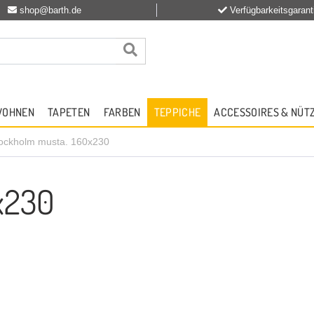
shop@barth.de
Verfügbarkeitsgarant
WOHNEN
TAPETEN
FARBEN
TEPPICHE
ACCESSOIRES & NÜT
ockholm musta. 160x230
x230