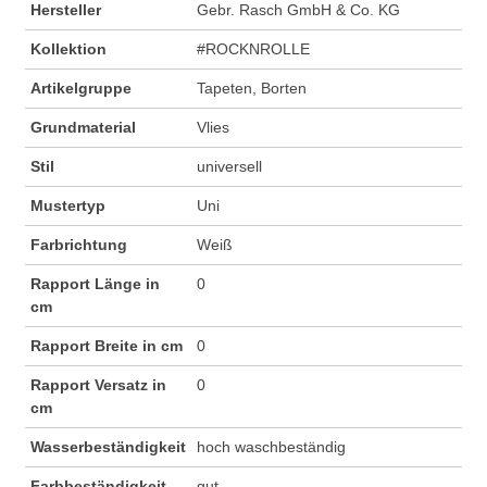
Hersteller
Gebr. Rasch GmbH & Co. KG
Kollektion
#ROCKNROLLE
Artikelgruppe
Tapeten, Borten
Grundmaterial
Vlies
Stil
universell
Mustertyp
Uni
Farbrichtung
Weiß
Rapport Länge in
0
cm
Rapport Breite in cm
0
Rapport Versatz in
0
cm
Wasserbeständigkeit
hoch waschbeständig
Farbbeständigkeit
gut