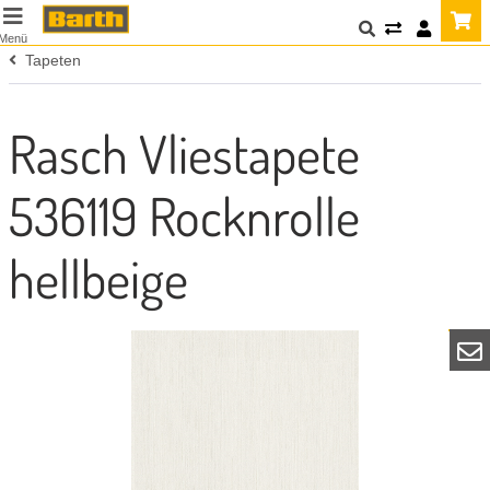
Menü
Tapeten
Rasch Vliestapete
536119 Rocknrolle
hellbeige