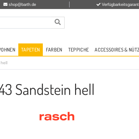
shop@barth.de
Verfügbarkeitsgarant
WOHNEN
TAPETEN
FARBEN
TEPPICHE
ACCESSOIRES & NÜT
hell
43 Sandstein hell