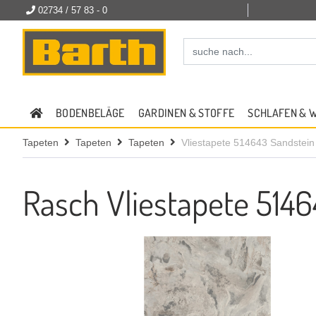
02734 / 57 83 - 0
BODENBELÄGE
GARDINEN & STOFFE
SCHLAFEN & 
Tapeten
Tapeten
Tapeten
Vliestapete 514643 Sandstein 
Rasch Vliestapete 5146