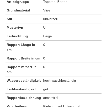
Artikelgruppe
Tapeten, Borten
Grundmaterial
Vlies
Stil
universell
Mustertyp
Uni
Farbrichtung
Beige
Rapport Länge in
0
cm
Rapport Breite in cm
0
Rapport Versatz in
0
cm
Wasserbeständigkeit
hoch waschbeständig
Farbbeständigkeit
gut
Rapportbezeichnung
ansatzfrei
Verarbeitung
Klebstoff auf Untergrund