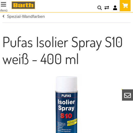
Menü
Spezial-Wandfarben
Pufas Isolier Spray S10
weiß - 400 ml