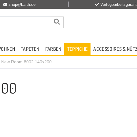
shop@barth.de
Verfügbarkeitsgarant
WOHNEN
TAPETEN
FARBEN
TEPPICHE
ACCESSOIRES & NÜT
New Room 8002 140x200
200