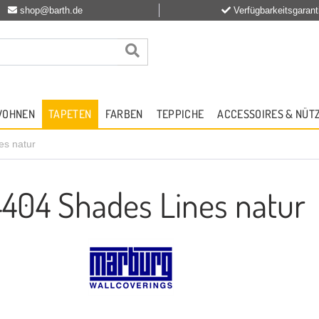
shop@barth.de
Verfügbarkeitsgarant
WOHNEN
TAPETEN
FARBEN
TEPPICHE
ACCESSOIRES & NÜT
es natur
4404 Shades Lines natur