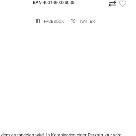
EAN
4001860326039
FACEBOOK
TWITTER
em es tapeziert wird. In Kombination einer Putzstruktur wird