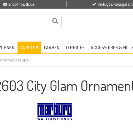
shop@barth.de
Verfügbarkeitsgarant
WOHNEN
TAPETEN
FARBEN
TEPPICHE
ACCESSOIRES & NÜT
 Ornament taupe
2603 City Glam Ornamen