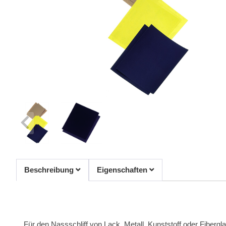
Beschreibung
Eigenschaften
Für den Nassschliff von Lack, Metall, Kunststoff oder Fibergl