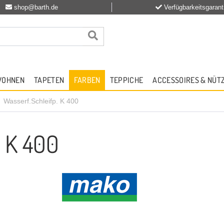
shop@barth.de
Verfügbarkeitsgarant
WOHNEN
TAPETEN
FARBEN
TEPPICHE
ACCESSOIRES & NÜT
Wasserf.Schleifp. K 400
. K 400