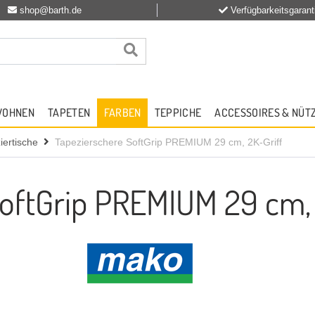
shop@barth.de
Verfügbarkeitsgarant
WOHNEN
TAPETEN
FARBEN
TEPPICHE
ACCESSOIRES & NÜT
ertische
Tapezierschere SoftGrip PREMIUM 29 cm, 2K-Griff
oftGrip PREMIUM 29 cm, 