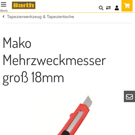
Menü
Tapezierwerkzeug & Tapeziertische
Mako
Mehrzweckmesser
groß 18mm