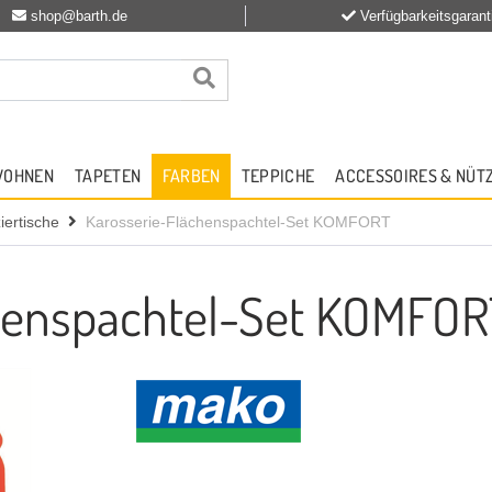
shop@barth.de
Verfügbarkeitsgarant
WOHNEN
TAPETEN
FARBEN
TEPPICHE
ACCESSOIRES & NÜT
ertische
Karosserie-Flächenspachtel-Set KOMFORT
henspachtel-Set KOMFOR