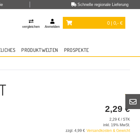
ie
Schnelle regionale Lieferung
0 | 0,- €
vergleichen
Anmelden
ZLICHES
PRODUKTWELTEN
PROSPEKTE
T
2,29 €
2,29 € / STK
inkl. 19% MwSt.
zzgl. 4,99 €
Versandkosten & Gewicht