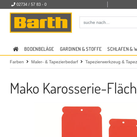
02734 / 57 83 - 0
BODENBELÄGE
GARDINEN & STOFFE
SCHLAFEN & 
Farben
Maler- & Tapezierbedarf
Tapezierwerkzeug & Tapezi
Mako Karosserie-Fläc