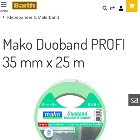
Menü
Klebebänder & Malerband
Mako Duoband PROFI
35 mm x 25 m