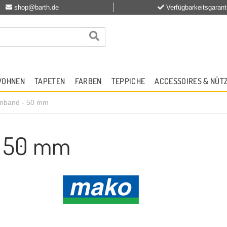
shop@barth.de
Verfügbarkeitsgarant
WOHNEN
TAPETEN
FARBEN
TEPPICHE
ACCESSOIRES & NÜT
enband - 50 mm
- 50 mm