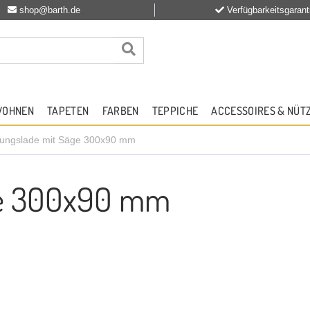
shop@barth.de
Verfügbarkeitsgarant
WOHNEN
TAPETEN
FARBEN
TEPPICHE
ACCESSOIRES & NÜT
ungslade mit Säge 300x90 mm
ge 300x90 mm