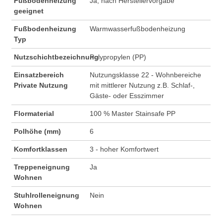
Fußbodenheizung
Ja, nach Herstellervorgabe
geeignet
Fußbodenheizung
Warmwasserfußbodenheizung
Typ
Nutzschichtbezeichnung
Polypropylen (PP)
Einsatzbereich
Nutzungsklasse 22 - Wohnbereiche
Private Nutzung
mit mittlerer Nutzung z.B. Schlaf-,
Gäste- oder Esszimmer
Flormaterial
100 % Master Stainsafe PP
Polhöhe (mm)
6
Komfortklassen
3 - hoher Komfortwert
Treppeneignung
Ja
Wohnen
Stuhlrolleneignung
Nein
Wohnen