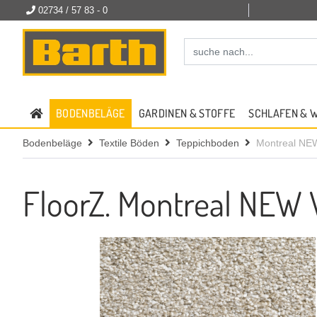
02734 / 57 83 - 0
BODENBELÄGE
GARDINEN & STOFFE
SCHLAFEN & 
Bodenbeläge
Textile Böden
Teppichboden
Montreal NEW
FloorZ. Montreal NEW V