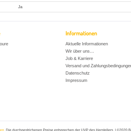
Ja
e
Informationen
oure
Aktuelle Informationen
Wir über uns…
Job & Karriere
Versand und Zahlungsbedingunge
Datenschutz
Impressum
ten
. Die durchgestrichenen Preise entsprechen der UVP des Herstellers. | ©2020