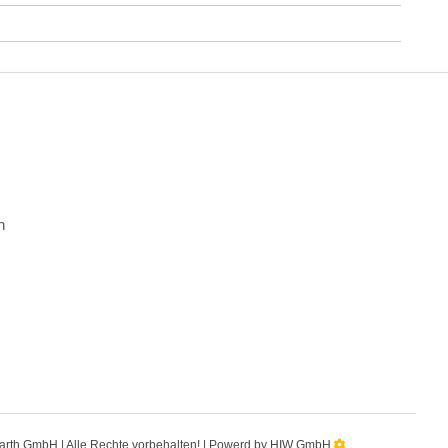
n
 Barth GmbH | Alle Rechte vorbehalten! | Powerd by HIW GmbH