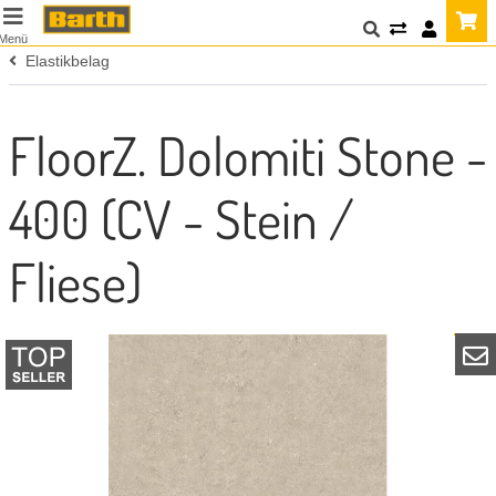
Menü
Elastikbelag
FloorZ. Dolomiti Stone -
400 (CV - Stein /
Fliese)