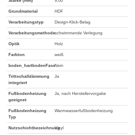
Stärke (mm)
9,00
Grundmaterial
HDF
Verarbeitungstyp
Design-Klick-Belag
Verarbeitungsmethode
schwimmende Verlegung
Optik
Holz
Farbton
weiß
boden_hartbodenFase
Nein
Trittschalldämmung
Ja
integriert
Fußbodenheizung
Ja, nach Herstellervorgabe
geeignet
Fußbodenheizung
Warmwasserfußbodenheizung
Typ
Nutzschichtbezeichnung
Vinyl