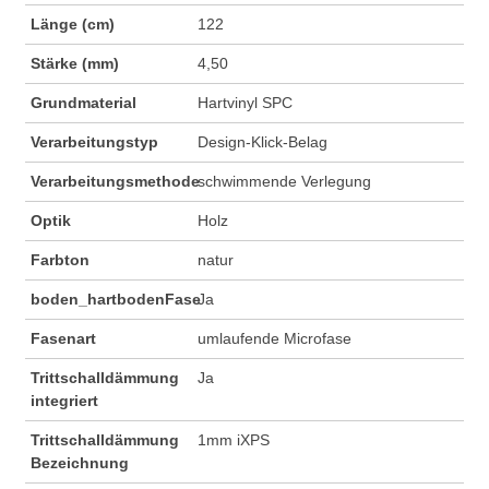
Länge (cm)
122
Stärke (mm)
4,50
Grundmaterial
Hartvinyl SPC
Verarbeitungstyp
Design-Klick-Belag
Verarbeitungsmethode
schwimmende Verlegung
Optik
Holz
Farbton
natur
boden_hartbodenFase
Ja
Fasenart
umlaufende Microfase
Trittschalldämmung
Ja
integriert
Trittschalldämmung
1mm iXPS
Bezeichnung