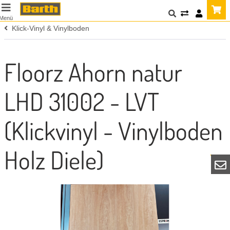
Menü
Klick-Vinyl & Vinylboden
Floorz Ahorn natur
LHD 31002 - LVT
(Klickvinyl - Vinylboden
Holz Diele)