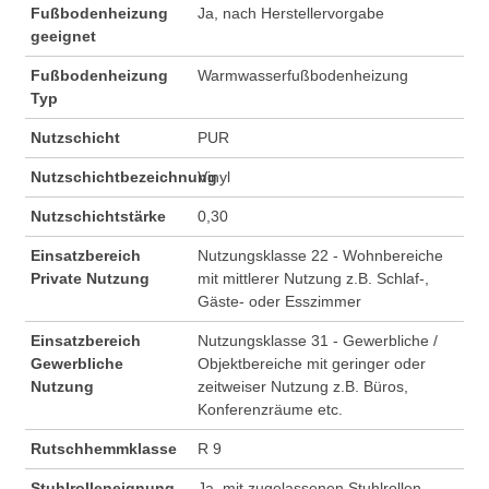
Fußbodenheizung
Ja, nach Herstellervorgabe
geeignet
Fußbodenheizung
Warmwasserfußbodenheizung
Typ
Nutzschicht
PUR
Nutzschichtbezeichnung
Vinyl
Nutzschichtstärke
0,30
Einsatzbereich
Nutzungsklasse 22 - Wohnbereiche
Private Nutzung
mit mittlerer Nutzung z.B. Schlaf-,
Gäste- oder Esszimmer
Einsatzbereich
Nutzungsklasse 31 - Gewerbliche /
Gewerbliche
Objektbereiche mit geringer oder
Nutzung
zeitweiser Nutzung z.B. Büros,
Konferenzräume etc.
Rutschhemmklasse
R 9
Stuhlrolleneignung
Ja, mit zugelassenen Stuhlrollen