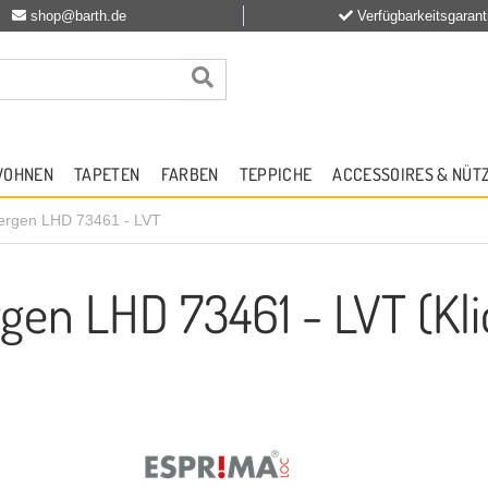
shop@barth.de
Verfügbarkeitsgarant
WOHNEN
TAPETEN
FARBEN
TEPPICHE
ACCESSOIRES & NÜT
bergen LHD 73461 - LVT
en LHD 73461 - LVT (Kli