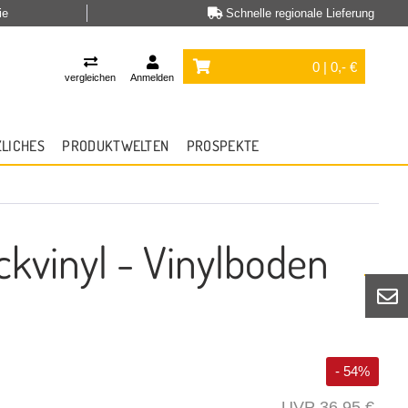
ie
Schnelle regionale Lieferung
0 | 0,- €
vergleichen
Anmelden
ZLICHES
PRODUKTWELTEN
PROSPEKTE
ckvinyl - Vinylboden
- 54%
36,95 €