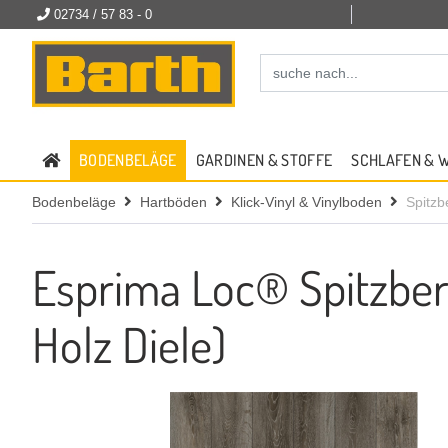
02734 / 57 83 - 0
BODENBELÄGE
GARDINEN & STOFFE
SCHLAFEN & 
Bodenbeläge
Hartböden
Klick-Vinyl & Vinylboden
Spitz
Esprima Loc® Spitzberg
Holz Diele)