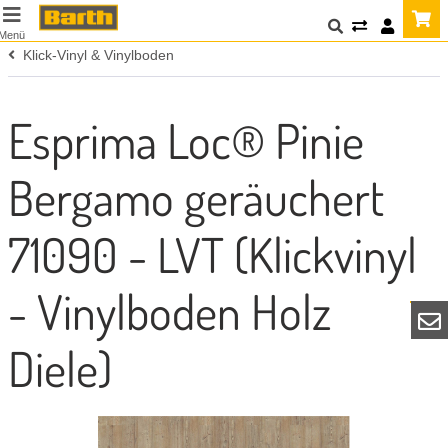
Menü
Klick-Vinyl & Vinylboden
Esprima Loc® Pinie
Bergamo geräuchert
71090 - LVT (Klickvinyl
- Vinylboden Holz
Diele)