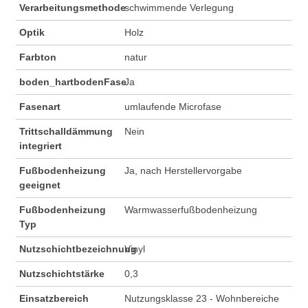
Verarbeitungsmethode
schwimmende Verlegung
Optik
Holz
Farbton
natur
boden_hartbodenFase
Ja
Fasenart
umlaufende Microfase
Trittschalldämmung
Nein
integriert
Fußbodenheizung
Ja, nach Herstellervorgabe
geeignet
Fußbodenheizung
Warmwasserfußbodenheizung
Typ
Nutzschichtbezeichnung
Vinyl
Nutzschichtstärke
0,3
Einsatzbereich
Nutzungsklasse 23 - Wohnbereiche