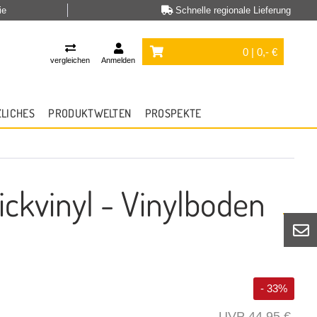
ie
Schnelle regionale Lieferung
0 | 0,- €
vergleichen
Anmelden
ZLICHES
PRODUKTWELTEN
PROSPEKTE
ckvinyl - Vinylboden
- 33%
44,95 €