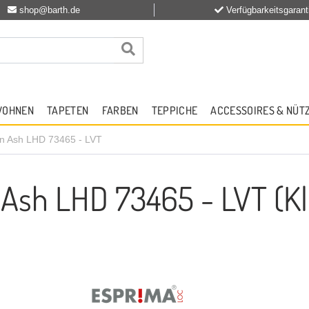
shop@barth.de
Verfügbarkeitsgarant
WOHNEN
TAPETEN
FARBEN
TEPPICHE
ACCESSOIRES & NÜT
n Ash LHD 73465 - LVT
sh LHD 73465 - LVT (Kli