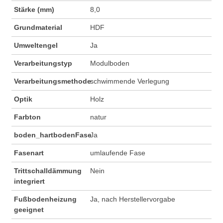
Stärke (mm)
8,0
Grundmaterial
HDF
Umweltengel
Ja
Verarbeitungstyp
Modulboden
Verarbeitungsmethode
schwimmende Verlegung
Optik
Holz
Farbton
natur
boden_hartbodenFase
Ja
Fasenart
umlaufende Fase
Trittschalldämmung
Nein
integriert
Fußbodenheizung
Ja, nach Herstellervorgabe
geeignet