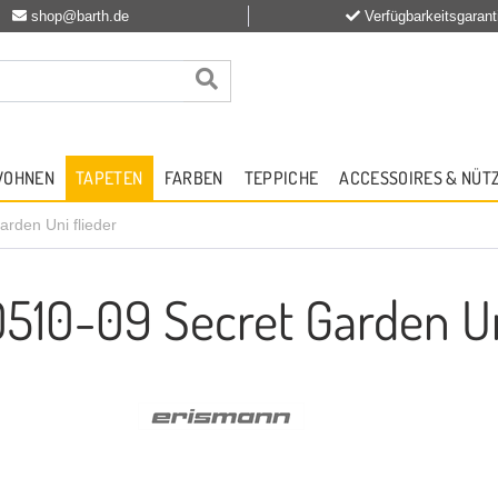
shop@barth.de
Verfügbarkeitsgarant
WOHNEN
TAPETEN
FARBEN
TEPPICHE
ACCESSOIRES & NÜT
rden Uni flieder
510-09 Secret Garden Un