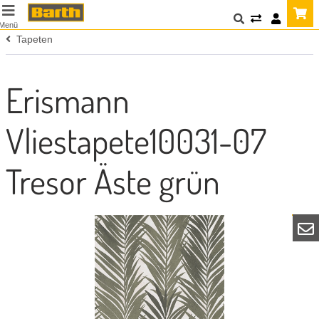
Menü
Tapeten
Erismann
Vliestapete10031-07
Tresor Äste grün