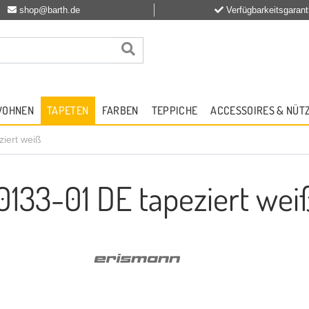
shop@barth.de
Verfügbarkeitsgarant
WOHNEN
TAPETEN
FARBEN
TEPPICHE
ACCESSOIRES & NÜT
ziert weiß
0133-01 DE tapeziert wei