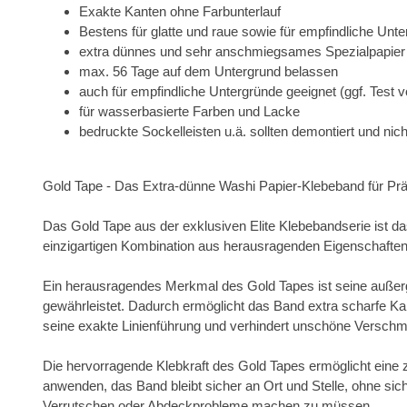
Exakte Kanten ohne Farbunterlauf
Bestens für glatte und raue sowie für empfindliche Unt
extra dünnes und sehr anschmiegsames Spezialpapier
max. 56 Tage auf dem Untergrund belassen
auch für empfindliche Untergründe geeignet (ggf. Test
für wasserbasierte Farben und Lacke
bedruckte Sockelleisten u.ä. sollten demontiert und nic
Gold Tape - Das Extra-dünne Washi Papier-Klebeband für Präzi
Das Gold Tape aus der exklusiven Elite Klebebandserie ist das
einzigartigen Kombination aus herausragenden Eigenschaften 
Ein herausragendes Merkmal des Gold Tapes ist seine außerg
gewährleistet. Dadurch ermöglicht das Band extra scharfe Ka
seine exakte Linienführung und verhindert unschöne Verschm
Die hervorragende Klebkraft des Gold Tapes ermöglicht eine z
anwenden, das Band bleibt sicher an Ort und Stelle, ohne sic
Verrutschen oder Abdeckprobleme machen zu müssen.