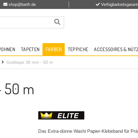
shop@barth.de
Verfügbarkeitsgarant
WOHNEN
TAPETEN
FARBEN
TEPPICHE
ACCESSOIRES & NÜT
Goldtape 38 mm - 50 m
- 50 m
Das Extra-dünne Washi Papier-Klebeband für Prä