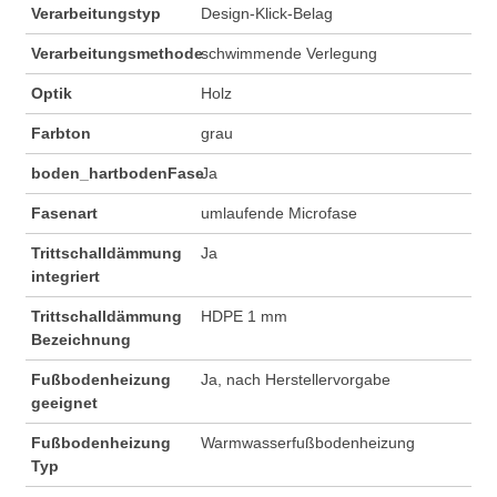
Verarbeitungstyp
Design-Klick-Belag
Verarbeitungsmethode
schwimmende Verlegung
Optik
Holz
Farbton
grau
boden_hartbodenFase
Ja
Fasenart
umlaufende Microfase
Trittschalldämmung
Ja
integriert
Trittschalldämmung
HDPE 1 mm
Bezeichnung
Fußbodenheizung
Ja, nach Herstellervorgabe
geeignet
Fußbodenheizung
Warmwasserfußbodenheizung
Typ