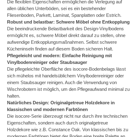
Die flexiblen Eigenschaften ermöglichen die Verlegung auf
allen üblichen Unterböden, sei es ein bestehender
Fliesenboden, Parkett, Laminat, Spanplatten oder Estrich.
Robust und belastbar: Schwere Möbel ohne Entkopplung
Die beeindruckende Belastbarkeit des Design-Vinylbodens
ermöglicht es, schwere Möbel direkt darauf zu stellen, ohne
aufwendige Entkopplungsmaßnahmen. Selbst schwere
Kücheninseln finden auf diesem Boden sicheren Halt.
Pflegeleicht und modern: Einfache Reinigung mit
Vinylbodenreiniger oder Staubsauger
Die pflegeleichte Oberfläche des isocore-Bodenbelags lässt
sich mühelos mit handelsüblichem Vinylbodenreiniger oder
einem Staubsauger reinigen. Auch die Verwendung von
Wischrobotern ist möglich, um den Pflegeaufwand minimal zu
halten.
Natürliches Design: Originalgetreue Holzdekore in
klassischen und modernen Farbtönen
Die isocore-Serie überzeugt nicht nur durch ihre technischen
Eigenschaften, sondern auch durch originalgetreue
Holzdekore wie z.B. Constance Oak. Von klassischen bis zu
modernen Farbtönen bietet der Boden eine breite Palette an