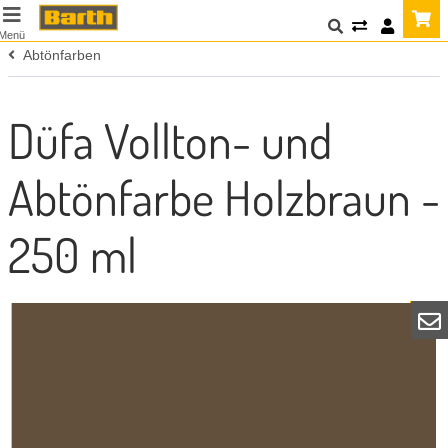
Menü
Abtönfarben
Düfa Vollton- und
Abtönfarbe Holzbraun -
250 ml