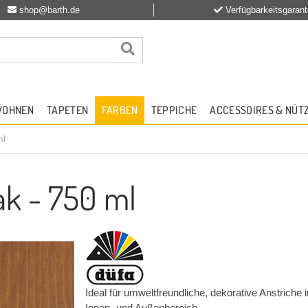
shop@barth.de
Verfügbarkeitsgarant
WOHNEN
TAPETEN
FARBEN
TEPPICHE
ACCESSOIRES & NÜT
ml
ak - 750 ml
Ideal für umweltfreundliche, dekorative Anstrich
Innen- und Außenbereich