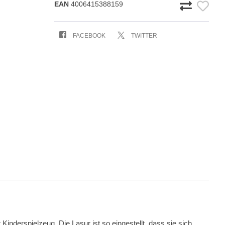
EAN
4006415388159
FACEBOOK
TWITTER
Kinderspielzeug. Die Lasur ist so eingestellt, dass sie sich