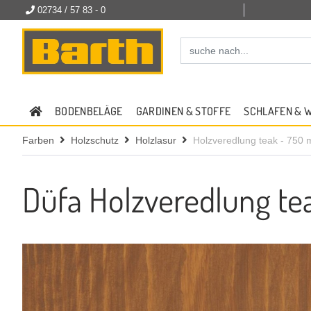
02734 / 57 83 - 0
BODENBELÄGE
GARDINEN & STOFFE
SCHLAFEN & 
Farben
Holzschutz
Holzlasur
Holzveredlung teak - 750 
Düfa Holzveredlung te