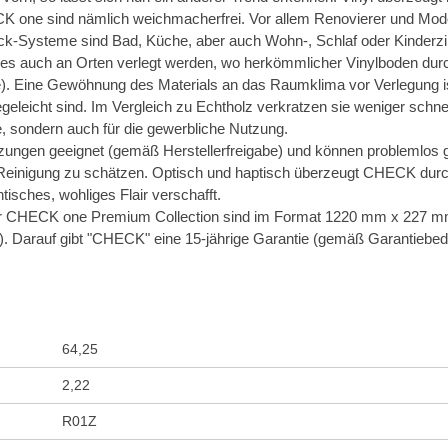
K one sind nämlich weichmacherfrei. Vor allem Renovierer und Moder
ck-Systeme sind Bad, Küche, aber auch Wohn-, Schlaf oder Kinderzi
n es auch an Orten verlegt werden, wo herkömmlicher Vinylboden dur
e). Eine Gewöhnung des Materials an das Raumklima vor Verlegung is
eleicht sind. Im Vergleich zu Echtholz verkratzen sie weniger schn
te, sondern auch für die gewerbliche Nutzung.
ngen geeignet (gemäß Herstellerfreigabe) und können problemlos g
e Reinigung zu schätzen. Optisch und haptisch überzeugt CHECK durc
ches, wohliges Flair verschafft.
HECK one Premium Collection sind im Format 1220 mm x 227 mm un
). Darauf gibt "CHECK" eine 15-jährige Garantie (gemäß Garantiebedi
64,25
2,22
R01Z