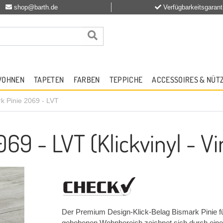
shop@barth.de
Verfügbarkeitsgarant
WOHNEN
TAPETEN
FARBEN
TEPPICHE
ACCESSOIRES & NÜT
k Pinie 2069 - LVT
69 - LVT (Klickvinyl - Vi
Der Premium Design-Klick-Belag Bismark Pinie f
gehobenen Wohnbereich zeichnet sich durch eine