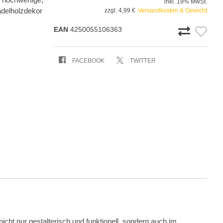
inkl. 19% MwSt.
adelholzdekor
zzgl. 4,99 €
Versandkosten & Gewicht
EAN
4250055106363
FACEBOOK
TWITTER
icht nur gestalterisch und funktionell, sondern auch im