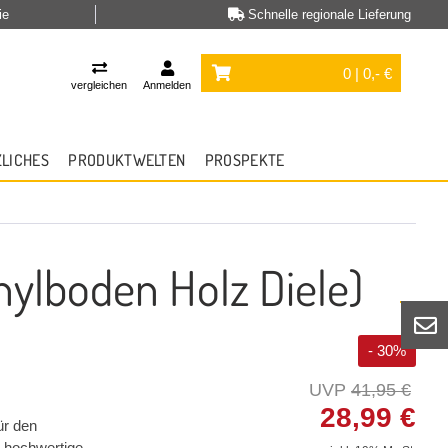
ie
Schnelle regionale Lieferung
0 | 0,- €
vergleichen
Anmelden
ZLICHES
PRODUKTWELTEN
PROSPEKTE
nylboden Holz Diele)
- 30%
41,95 €
28,99 €
ür den
 hochwertige,