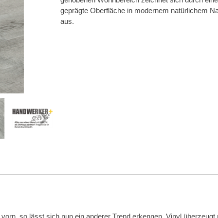
geprägte Oberfläche in modernem natürlichem N
aus.
orn, so lässt sich nun ein anderer Trend erkennen. Vinyl überzeugt n