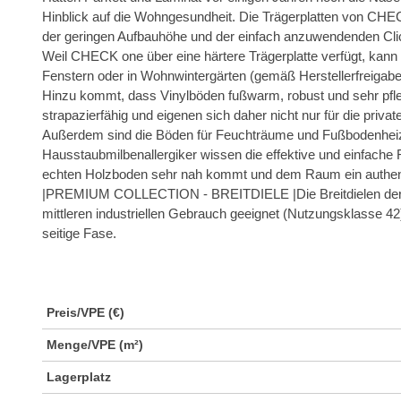
Hinblick auf die Wohngesundheit. Die Trägerplatten von CHEC
der geringen Aufbauhöhe und der einfach anzuwendenden Cli
Weil CHECK one über eine härtere Trägerplatte verfügt, kan
Fenstern oder in Wohnwintergärten (gemäß Herstellerfreigab
Hinzu kommt, dass Vinylböden fußwarm, robust und sehr pfleg
strapazierfähig und eigenen sich daher nicht nur für die priva
Außerdem sind die Böden für Feuchträume und Fußbodenheizu
Hausstaubmilbenallergiker wissen die effektive und einfach
echten Holzboden sehr nah kommt und dem Raum ein authentis
|PREMIUM COLLECTION - BREITDIELE |Die Breitdielen der C
mittleren industriellen Gebrauch geeignet (Nutzungsklasse 42
seitige Fase.
Preis/VPE (€)
Menge/VPE (m²)
Lagerplatz