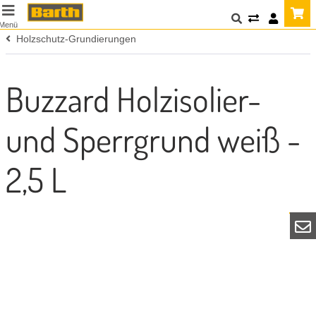
Menü
Holzschutz-Grundierungen
Buzzard Holzisolier-
und Sperrgrund weiß -
2,5 L