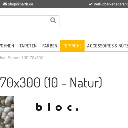
shop@barth.de
Verfügbarkeitsgarant
WOHNEN
TAPETEN
FARBEN
TEPPICHE
ACCESSOIRES & NÜT
kon Stones 10F 70x300
70x300 (10 - Natur)