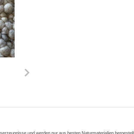
erzeugnisse und werden nur aus besten Naturmaterialien hergestell