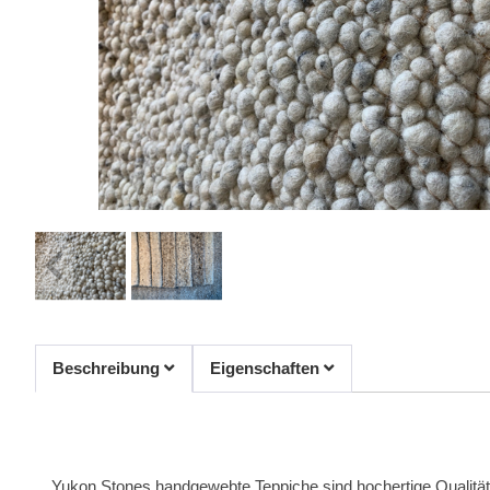
Beschreibung
Eigenschaften
Yukon Stones handgewebte Teppiche sind hochertige Qualitäts