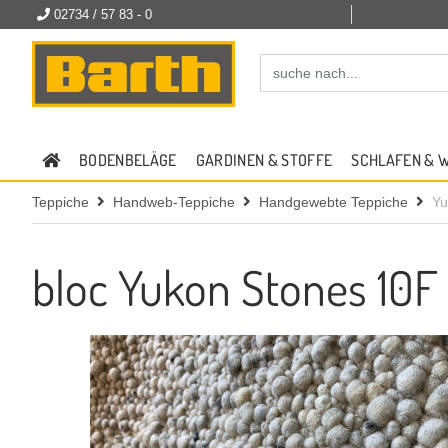
02734 / 57 83 - 0
BODENBELÄGE
GARDINEN & STOFFE
SCHLAFEN & 
Teppiche
Handweb-Teppiche
Handgewebte Teppiche
Yu
bloc Yukon Stones 10F 