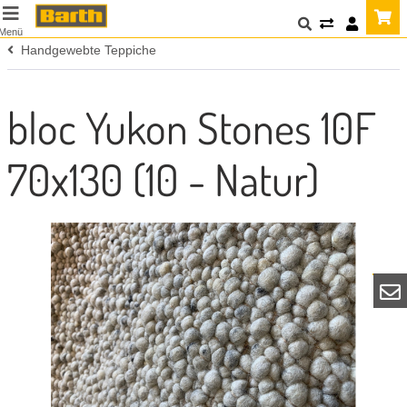
Menü
Handgewebte Teppiche
bloc Yukon Stones 10F
70x130 (10 - Natur)