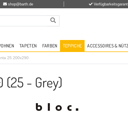
shop@barth.de
Verfügbarkeitsgarant
WOHNEN
TAPETEN
FARBEN
TEPPICHE
ACCESSOIRES & NÜT
nta 25 200x290
 (25 - Grey)