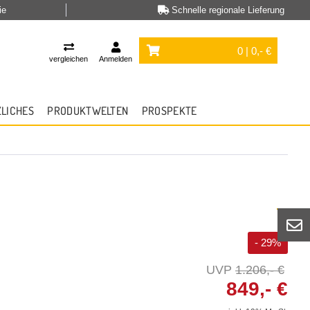
ie
Schnelle regionale Lieferung
0 | 0,- €
vergleichen
Anmelden
ZLICHES
PRODUKTWELTEN
PROSPEKTE
- 29%
1.206,- €
849,- €