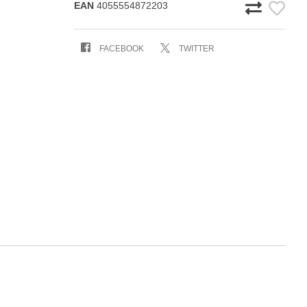
EAN
4055554872203
FACEBOOK
TWITTER