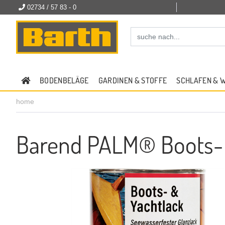
02734 / 57 83 - 0
BODENBELÄGE
GARDINEN & STOFFE
SCHLAFEN & 
home
Barend PALM® Boots- &