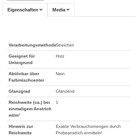
Eigenschaften
Media
Verarbeitungsmethode
Streichen
Geeignet für
Holz
Untergrund
Abtönbar über
Nein
Farbmischcenter
Glanzgrad
Glänzend
Reichweite (ca.) bei
1
einmaligem Anstrich
ml/m²
Hinweis zur
Exakte Verbrauchsmengen durch
Reichweite
Probeanstrich ermitteln!