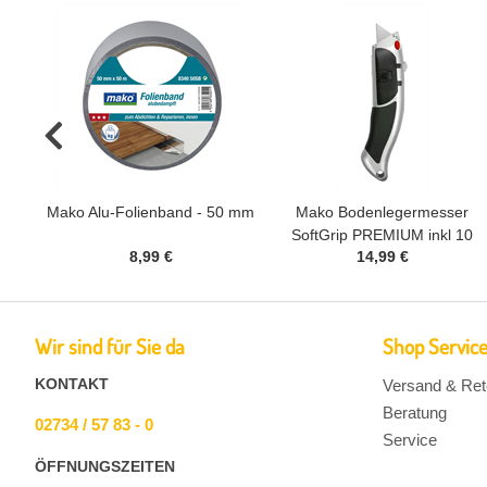
Mako Alu-Folienband - 50 mm
Mako Bodenlegermesser
SoftGrip PREMIUM inkl 10
8,99 €
14,99 €
Klingen
Wir sind für Sie da
Shop Servic
KONTAKT
Versand & Ret
Beratung
02734 / 57 83 - 0
Service
ÖFFNUNGSZEITEN