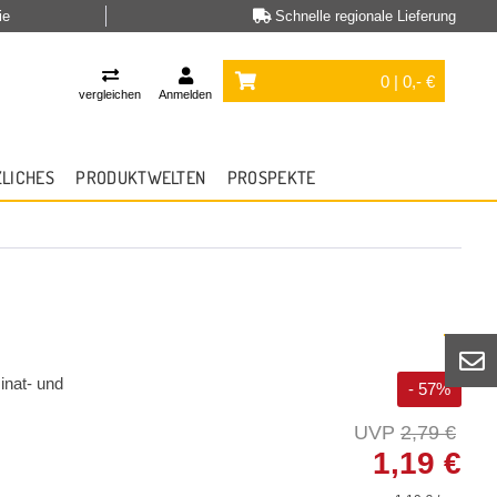
ie
Schnelle regionale Lieferung
0 | 0,- €
vergleichen
Anmelden
ZLICHES
PRODUKTWELTEN
PROSPEKTE
inat- und
- 57%
2,79 €
1,19 €