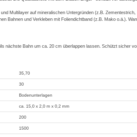
und Multilayer auf mineralischen Untergründen (z.B. Zementestrich, B
en Bahnen und Verkleben mit Foliendichtband (z.B. Mako o.ä.). Wa
ils nächste Bahn um ca. 20 cm überlappen lassen. Schützt sicher vo
35,70
30
Bodenunterlagen
ca. 15,0 x 2,0 m x 0,2 mm
200
1500