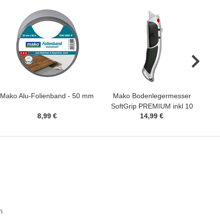
Mako Alu-Folienband - 50 mm
Mako Bodenlegermesser
SoftGrip PREMIUM inkl 10
8,99 €
14,99 €
Klingen
n