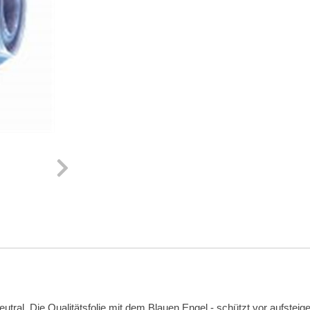
tral. Die Qualitätsfolie mit dem Blauen Engel - schützt vor aufstei