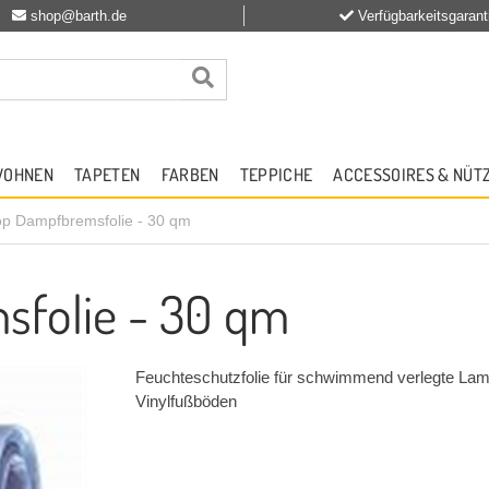
shop@barth.de
Verfügbarkeitsgarant
WOHNEN
TAPETEN
FARBEN
TEPPICHE
ACCESSOIRES & NÜT
p Dampfbremsfolie - 30 qm
folie - 30 qm
Feuchteschutzfolie für schwimmend verlegte Lam
Vinylfußböden