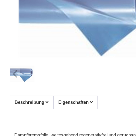
Beschreibung
Eigenschaften
Dampfbremsfolie, weitesgehend regenerativfrei und geruchsneu